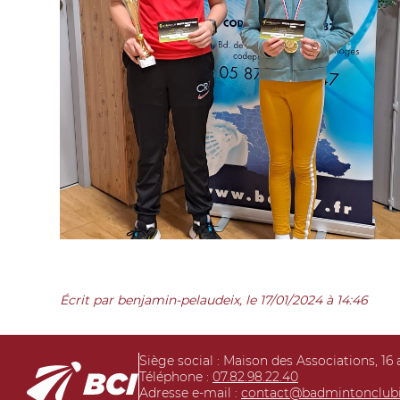
Écrit par benjamin-pelaudeix, le 17/01/2024 à 14:46
Siège social : Maison des Associations, 16
Téléphone :
07.82.98.22.40
Adresse e-mail :
contact@badmintonclubis