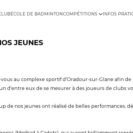
CLUB
ÉCOLE DE BADMINTON
COMPÉTITIONS
INFOS PRAT
NOS JEUNES
ez-vous au complexe sportif d'Oradour-sur-Glane afin d
 d'entre eux de se mesurer à des joueurs de clubs voisi
p de nos jeunes ont réalisé de belles performances, dé
tégories (Minibad à Cadets), qui auront brillamment repré